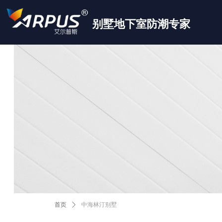
别墅地下室防潮专家
首页
ꄲ
中海林汀别墅