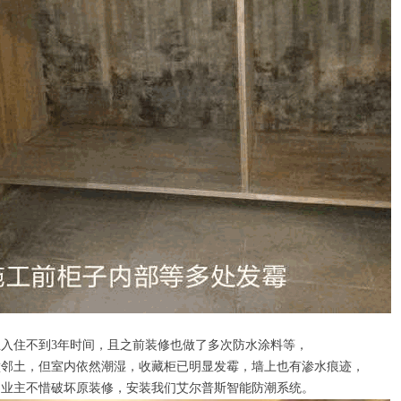
入住不到3年时间，且之前装修也做了多次防水涂料等，
壁邻土，但室内依然潮湿，收藏柜已明显发霉，墙上也有渗水痕迹，
，业主不惜破坏原装修，安装我们艾尔普斯智能防潮系统。