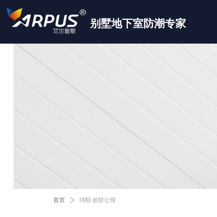
别墅地下室防潮专家
首页
ꄲ
绵阳 拾阶公馆