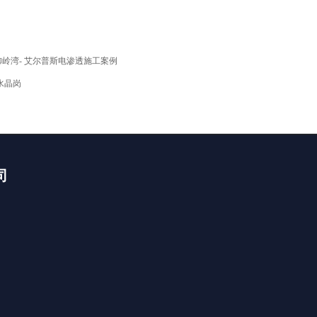
岭湾- 艾尔普斯电渗透施工案例
水晶岗
司